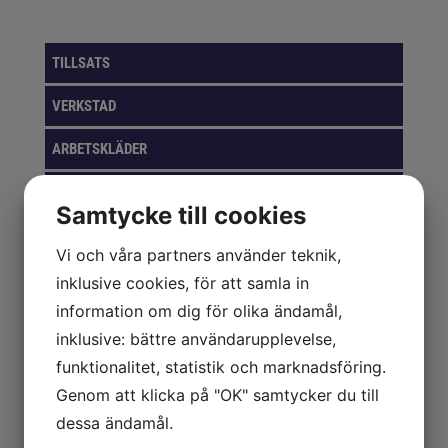
TILLSATS
VERKSTAD
ARBETSKLÄDER
BORR, BITS & GÄNG
Samtycke till cookies
FÖRVARINGSLÖSNINGAR
Vi och våra partners använder teknik,
GASER
inklusive cookies, för att samla in
information om dig för olika ändamål,
VERKTYG
inklusive: bättre användarupplevelse,
KAPNING & SLIPNING
funktionalitet, statistik och marknadsföring.
Genom att klicka på "OK" samtycker du till
PACKNING & EMBALLAGE
dessa ändamål.