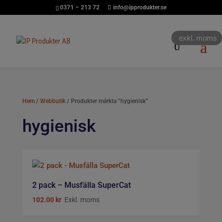
0371 – 213 72
info@ipprodukter.se
exkl. moms
Hem
/
Webbutik
/ Produkter märkta ”hygienisk”
hygienisk
2 pack – Musfälla SuperCat
102.00
kr
Exkl. moms