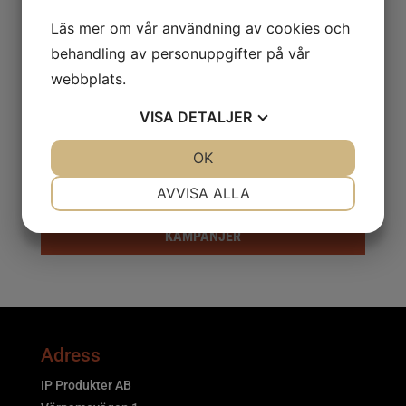
ROTERANDE FILAR
Läs mer om vår användning av cookies och
SKYDD
behandling av personuppgifter på vår
webbplats.
Smörjning & Rostlösning
VISA
DETALJER
SVETS
JA
NEJ
OK
JA
NEJ
Truck & Fordon
NÖDVÄNDIG
INSTÄLLNINGAR
AVVISA ALLA
Tryckluft & El
JA
NEJ
JA
NEJ
KAMPANJER
MARKNADSFÖRING
STATISTIK
Adress
IP Produkter AB