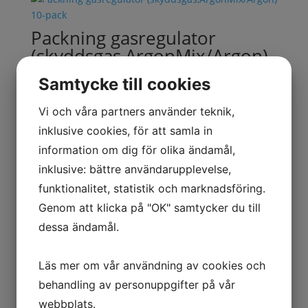
Packning gasregulator
(skyddsgas,ArgonMix/Argon)
10-pack
Samtycke till cookies
127.00
kr
Exkl. moms
Vi och våra partners använder teknik,
inklusive cookies, för att samla in
information om dig för olika ändamål,
Packning gasregulator
inklusive: bättre användarupplevelse,
Oxygen 10-pack
funktionalitet, statistik och marknadsföring.
127.00
kr
Exkl. moms
Genom att klicka på "OK" samtycker du till
dessa ändamål.
TILLSATS
Läs mer om vår användning av cookies och
VERKSTAD
behandling av personuppgifter på vår
ARBETSKLÄDER
webbplats.