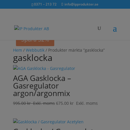
Sök...
exkl. moms
inkl. moms
0371 – 213 72
info@ipprodukter.se
×
Spara 32%
Hem
/
Webbutik
/ Produkter märkta ”gasklocka”
gasklocka
AGA Gasklocka –
Gasregulator
argon/argonmix
995.00
kr
Exkl. moms
675.00
kr
Exkl. moms