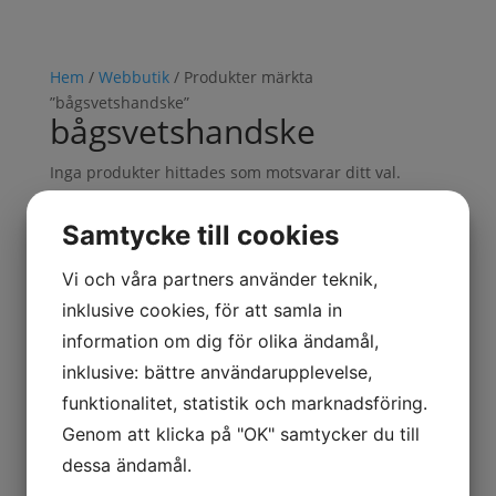
Hem
/
Webbutik
/ Produkter märkta
”bågsvetshandske”
bågsvetshandske
Inga produkter hittades som motsvarar ditt val.
TILLSATS
VERKSTAD
Samtycke till cookies
ARBETSKLÄDER
BORR, BITS & GÄNG
Vi och våra partners använder teknik,
FÖRVARINGSLÖSNINGAR
inklusive cookies, för att samla in
GASER
information om dig för olika ändamål,
VERKTYG
inklusive: bättre användarupplevelse,
KAPNING & SLIPNING
PACKNING & EMBALLAGE
funktionalitet, statistik och marknadsföring.
ROTERANDE FILAR
Genom att klicka på "OK" samtycker du till
SKYDD
dessa ändamål.
Smörjning & Rostlösning