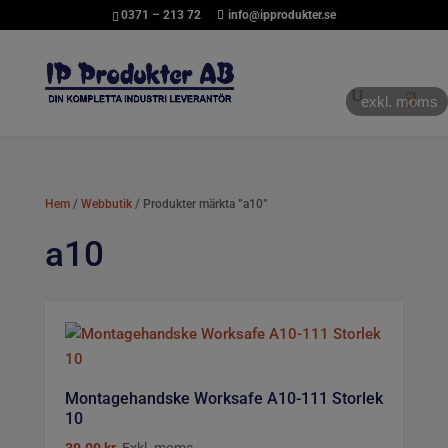
0371 – 213 72
info@ipprodukter.se
exkl. moms
Hem
/
Webbutik
/ Produkter märkta ”a10”
a10
Montagehandske Worksafe A10-111 Storlek
10