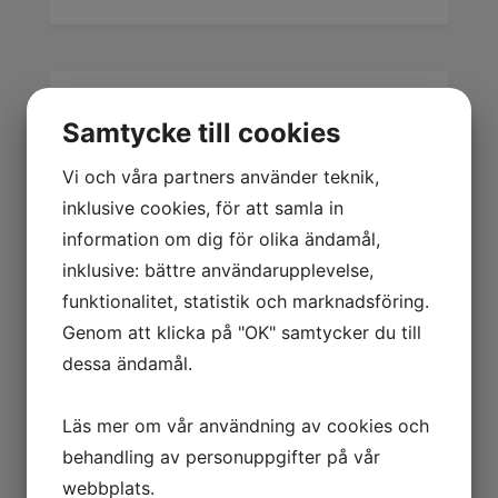
Samtycke till cookies
Vi och våra partners använder teknik,
Montagehandske Worksafe A10-111 Storlek
9
inklusive cookies, för att samla in
39.00
kr
Exkl. moms
information om dig för olika ändamål,
inklusive: bättre användarupplevelse,
funktionalitet, statistik och marknadsföring.
Genom att klicka på "OK" samtycker du till
VERKSTAD
dessa ändamål.
TILLSATS
Läs mer om vår användning av cookies och
ARBETSKLÄDER
behandling av personuppgifter på vår
webbplats.
BORR, BITS & GÄNG