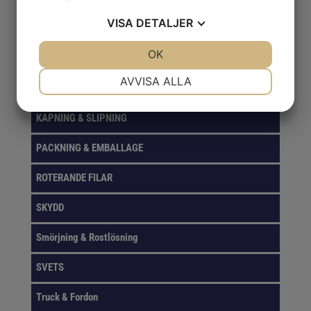
VISA
DETALJER
FÖRVARINGSLÖSNINGAR
JA
NEJ
OK
JA
NEJ
GASER
NÖDVÄNDIG
INSTÄLLNINGAR
AVVISA ALLA
VERKTYG
JA
NEJ
JA
NEJ
KAPNING & SLIPNING
MARKNADSFÖRING
STATISTIK
PACKNING & EMBALLAGE
ROTERANDE FILAR
SKYDD
Smörjning & Rostlösning
SVETS
Truck & Fordon