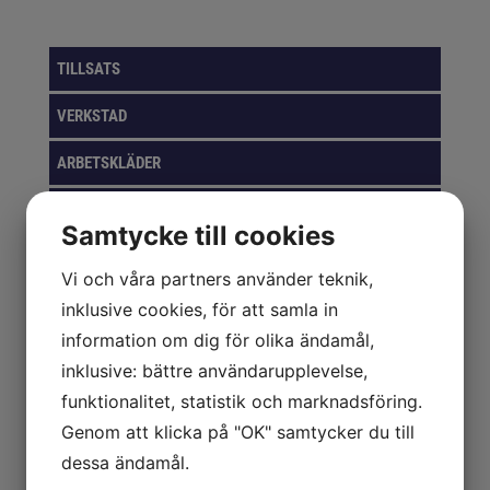
TILLSATS
VERKSTAD
ARBETSKLÄDER
BORR, BITS & GÄNG
Samtycke till cookies
FÖRVARINGSLÖSNINGAR
Vi och våra partners använder teknik,
GASER
inklusive cookies, för att samla in
information om dig för olika ändamål,
VERKTYG
inklusive: bättre användarupplevelse,
KAPNING & SLIPNING
funktionalitet, statistik och marknadsföring.
Genom att klicka på "OK" samtycker du till
PACKNING & EMBALLAGE
dessa ändamål.