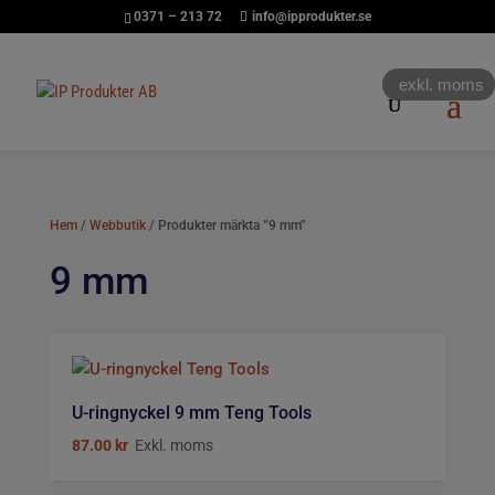
0371 – 213 72
info@ipprodukter.se
exkl. moms
Hem
/
Webbutik
/ Produkter märkta ”9 mm”
9 mm
U-ringnyckel 9 mm Teng Tools
87.00
kr
Exkl. moms