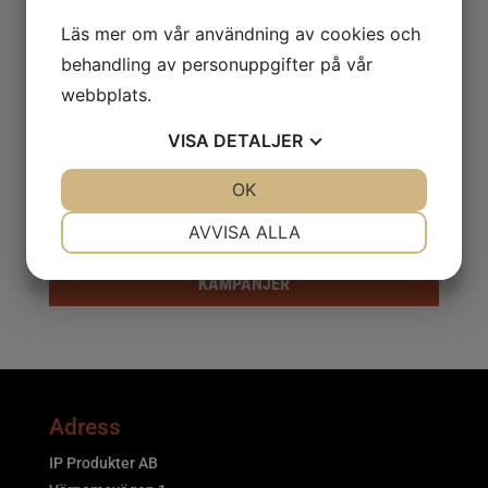
ROTERANDE FILAR
Läs mer om vår användning av cookies och
SKYDD
behandling av personuppgifter på vår
webbplats.
Smörjning & Rostlösning
VISA
DETALJER
SVETS
JA
NEJ
OK
JA
NEJ
Truck & Fordon
NÖDVÄNDIG
INSTÄLLNINGAR
AVVISA ALLA
Tryckluft & El
JA
NEJ
JA
NEJ
KAMPANJER
MARKNADSFÖRING
STATISTIK
Adress
IP Produkter AB