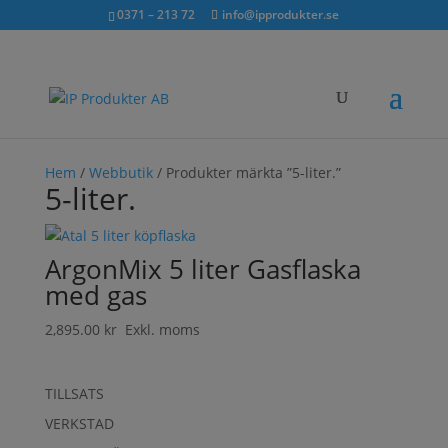
Sök...
exkl. moms
inkl. moms
0371 – 213 72
info@ipprodukter.se
×
Hem
/
Webbutik
/ Produkter märkta ”5-liter.”
5-liter.
ArgonMix 5 liter Gasflaska
med gas
2,895.00
kr
Exkl. moms
TILLSATS
VERKSTAD