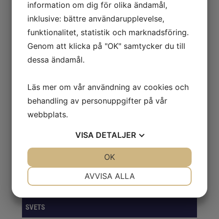
information om dig för olika ändamål,
inklusive: bättre användarupplevelse,
BORR, BITS & GÄNG
funktionalitet, statistik och marknadsföring.
FÖRVARINGSLÖSNINGAR
Genom att klicka på "OK" samtycker du till
dessa ändamål.
GASER
VERKTYG
Läs mer om vår användning av cookies och
behandling av personuppgifter på vår
KAPNING & SLIPNING
webbplats.
PACKNING & EMBALLAGE
VISA
DETALJER
ROTERANDE FILAR
JA
NEJ
OK
JA
NEJ
SKYDD
NÖDVÄNDIG
INSTÄLLNINGAR
AVVISA ALLA
Smörjning & Rostlösning
JA
NEJ
JA
NEJ
MARKNADSFÖRING
STATISTIK
SVETS