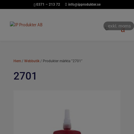
0371 – 213 72
info@ipprodukter.se
exkl. moms
Hem
/
Webbutik
/ Produkter märkta ”2701”
2701