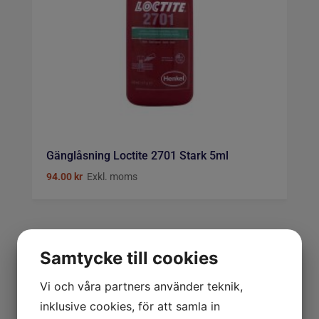
Gänglåsning Loctite 2701 Stark 5ml
94.00
kr
Exkl. moms
TILLSATS
Samtycke till cookies
VERKSTAD
Vi och våra partners använder teknik,
inklusive cookies, för att samla in
ARBETSKLÄDER