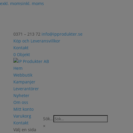
exkl. moms
inkl. moms
0371 – 213 72
info@ipprodukter.se
Köp och Leveransvillkor
Kontakt
0 Objekt
Hem
Webbutik
Kampanjer
Leverantörer
Nyheter
Om oss
Mitt konto
Varukorg
Sök...
Kontakt
×
Välj en sida