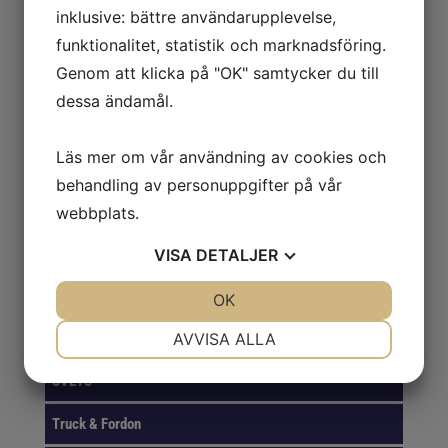
inklusive: bättre användarupplevelse,
FÖRVARINGSLÖSNINGAR
funktionalitet, statistik och marknadsföring.
Genom att klicka på "OK" samtycker du till
GASER
dessa ändamål.
VERKTYG
Läs mer om vår användning av cookies och
KAPNING & SLIPNING
behandling av personuppgifter på vår
PACKNING & EMBALLAGE
webbplats.
ROTERANDE FILAR
VISA
DETALJER
SKYDD
JA
NEJ
OK
JA
NEJ
NÖDVÄNDIG
INSTÄLLNINGAR
AVVISA ALLA
Smörjning & Rostlösning
JA
NEJ
JA
NEJ
SVETS
MARKNADSFÖRING
STATISTIK
Truck & Fordon