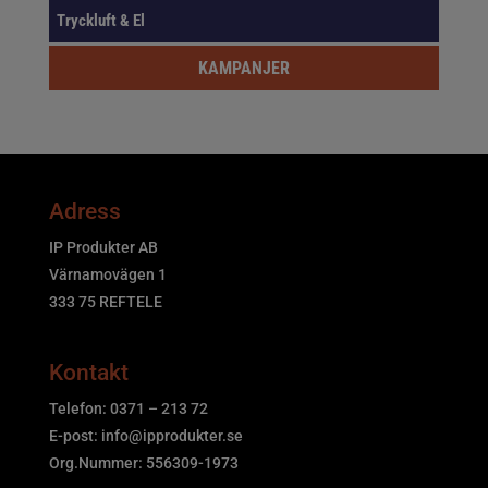
Tryckluft & El
KAMPANJER
Adress
IP Produkter AB
Värnamovägen 1
333 75 REFTELE
Kontakt
Telefon: 0371 – 213 72
E-post:
info@ipprodukter.se
Org.Nummer: 556309-1973