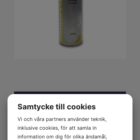
VERKSTAD
Samtycke till cookies
TILLSATS
Vi och våra partners använder teknik,
ARBETSKLÄDER
inklusive cookies, för att samla in
information om dig för olika ändamål,
BORR, BITS & GÄNG