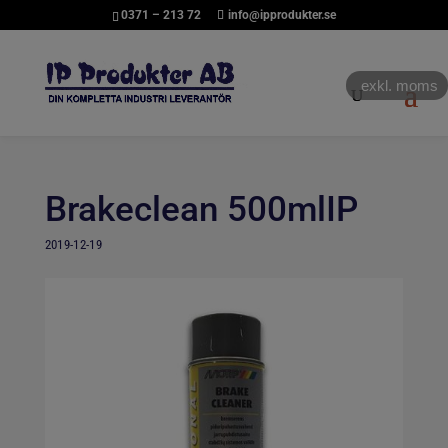
0371 – 213 72
info@ipprodukter.se
exkl. moms
Brakeclean 500mlIP
2019-12-19