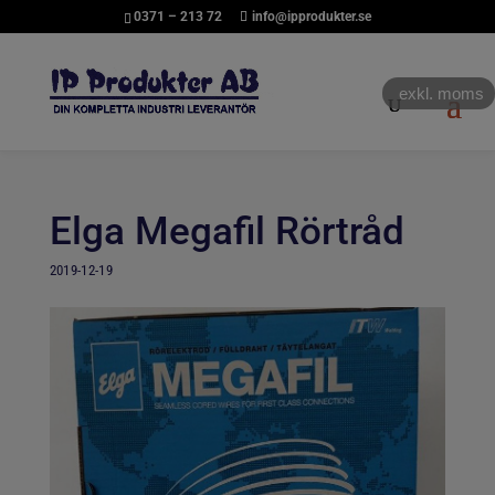
0371 – 213 72
info@ipprodukter.se
exkl. moms
Elga Megafil Rörtråd
2019-12-19