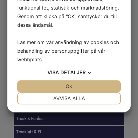
funktionalitet, statistik och marknadsföring.
GASER
Genom att klicka på "OK" samtycker du till
dessa ändamål.
VERKTYG
KAPNING & SLIPNING
Läs mer om vår användning av cookies och
behandling av personuppgifter på vår
PACKNING & EMBALLAGE
webbplats.
ROTERANDE FILAR
VISA
DETALJER
SKYDD
JA
NEJ
OK
JA
NEJ
Smörjning & Rostlösning
NÖDVÄNDIG
INSTÄLLNINGAR
AVVISA ALLA
SVETS
JA
NEJ
JA
NEJ
MARKNADSFÖRING
STATISTIK
Truck & Fordon
Tryckluft & El