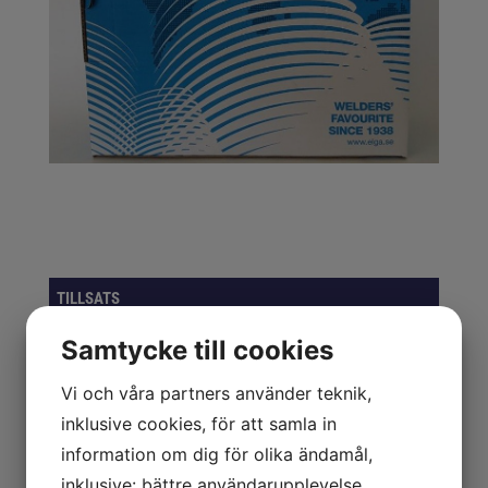
TILLSATS
Samtycke till cookies
VERKSTAD
Vi och våra partners använder teknik,
ARBETSKLÄDER
inklusive cookies, för att samla in
BORR, BITS & GÄNG
information om dig för olika ändamål,
inklusive: bättre användarupplevelse,
FÖRVARINGSLÖSNINGAR